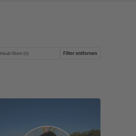
Filter entfernen
laub filtern (
0
)