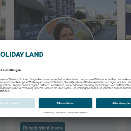
Bulgarien - Urlaub für Jung & Alt
Goldstrand, Bulgarische Riviera Norden
(Varna), Bulgarien
02.06.2019 - 06.06.2019
Reisebericht lesen