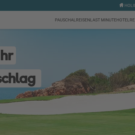
HOLID
PAUSCHALREISEN
LAST MINUTE
HOTEL
RE
Ihr
schlag