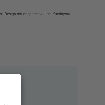
ort Design mit anspruchsvollem Kurslayout.
amoura
rve, Portugal