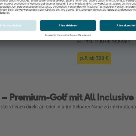
8 Tage / 7 Nächte
Frühstück
Doppelzimmer
28.10.2026 - 04.11.202
inkl. Flug ab Stuttgart
p.P. ab
720 €
) – Premium-Golf mit All Inclusive
fhotels liegen direkt an oder in unmittelbarer Nähe zu internatio