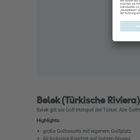
Belek (Türkische Riviera
Belek gilt als Golf-Hotspot der Türkei. Alle Gol
Highlights:
große Golfresorts mit eigenem Golfplatz
All Inclusive Komfort auf hohem Niveau