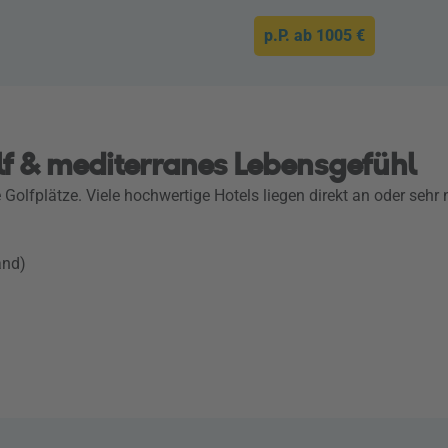
p.P. ab
1005 €
lf & mediterranes Lebensgefühl
te Golfplätze. Viele hochwertige Hotels liegen direkt an oder seh
and)