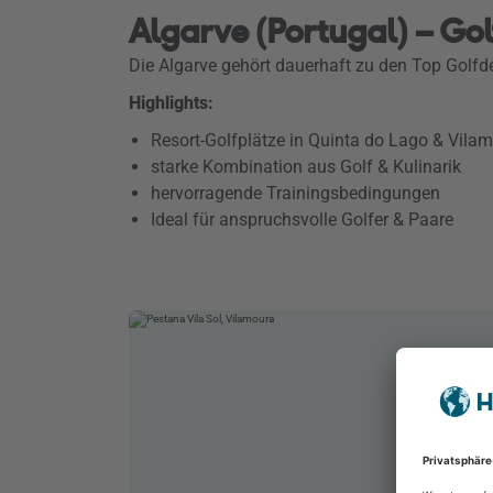
Algarve (Portugal) – Go
Die Algarve gehört dauerhaft zu den Top Golf
Highlights:
Resort-Golfplätze in Quinta do Lago & Vila
starke Kombination aus Golf & Kulinarik
hervorragende Trainingsbedingungen
Ideal für anspruchsvolle Golfer & Paare