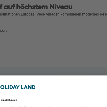
lf auf höchstem Niveau
destinationen Europas. Viele Anlagen kombinieren modernes Res
moura
Pestana Vila Sol, Vil
Vilamoura, Faro & Alga
2 Personen