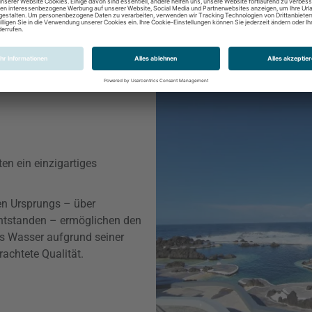
en ein einzigartiges
en Ursprungs – über
ntstanden – ermöglichen den
as Wasser aufgrund seiner
achtete Qualität.