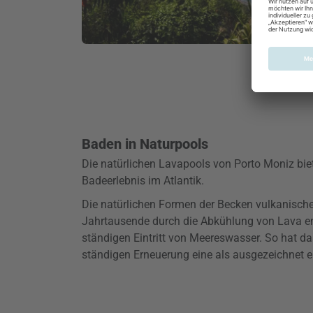
Baden in Naturpools
Die natürlichen Lavapools von Porto Moniz biet
Badeerlebnis im Atlantik.
Die natürlichen Formen der Becken vulkanisch
Jahrtausende durch die Abkühlung von Lava e
ständigen Eintritt von Meereswasser. So hat d
ständigen Erneuerung eine als ausgezeichnet er