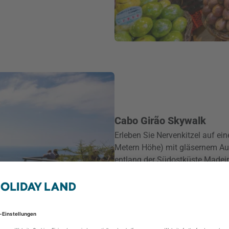
Cabo Girão Skywalk
Erleben Sie Nervenkitzel auf ei
Metern Höhe) mit gläsernem Au
entlang der Südostküste Madei
Der Blick nach unten richtig sic
die historisch dem Anbau des 
wilden Ozean.