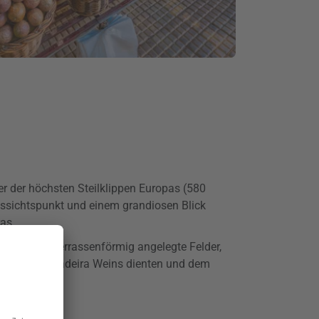
ner der höchsten Steilklippen Europas (580
ssichtspunkt und einem grandiosen Blick
ras.
h direkt auf terrassenförmig angelegte Felder,
berühmten Madeira Weins dienten und dem