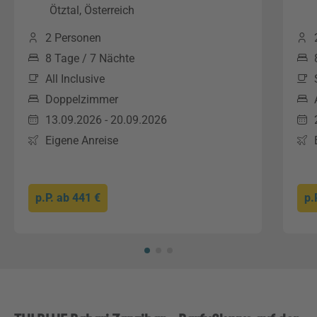
Ötztal, Österreich
2 Personen
8 Tage / 7 Nächte
All Inclusive
Doppelzimmer
13.09.2026 - 20.09.2026
Eigene Anreise
p.P. ab
441 €
p.